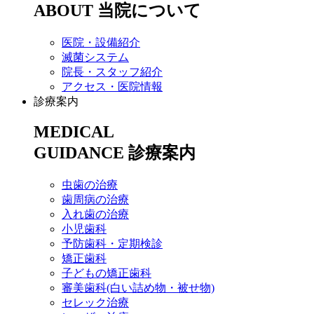
ABOUT
当院について
医院・設備紹介
滅菌システム
院長・スタッフ紹介
アクセス・医院情報
診療案内
MEDICAL
GUIDANCE
診療案内
虫歯の治療
歯周病の治療
入れ歯の治療
小児歯科
予防歯科・定期検診
矯正歯科
子どもの矯正歯科
審美歯科(白い詰め物・被せ物)
セレック治療