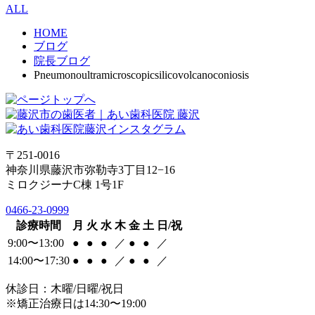
ALL
HOME
ブログ
院長ブログ
Pneumonoultramicroscopicsilicovolcanoconiosis
〒251-0016
神奈川県藤沢市弥勒寺3丁目12−16
ミロクジーナC棟 1号1F
0466-23-0999
診療時間
月
火
水
木
金
土
日/祝
9:00〜13:00
●
●
●
／
●
●
／
14:00〜17:30
●
●
●
／
●
●
／
休診日：木曜/日曜/祝日
※矯正治療日は14:30〜19:00