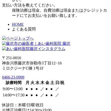
支払い方法を教えてください。
保険治療は現金、自費治療は現金またはクレジットカ
ードにてお支払いをお願い致します。
HOME
よくある質問
〒251-0016
神奈川県藤沢市弥勒寺3丁目12−16
ミロクジーナC棟 1号1F
0466-23-0999
診療時間
月
火
水
木
金
土
日/祝
9:00〜13:00
●
●
●
／
●
●
／
14:00〜17:30
●
●
●
／
●
●
／
休診日：木曜/日曜/祝日
※矯正治療日は14:30〜19:00