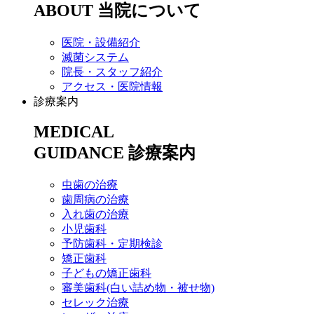
ABOUT
当院について
医院・設備紹介
滅菌システム
院長・スタッフ紹介
アクセス・医院情報
診療案内
MEDICAL
GUIDANCE
診療案内
虫歯の治療
歯周病の治療
入れ歯の治療
小児歯科
予防歯科・定期検診
矯正歯科
子どもの矯正歯科
審美歯科(白い詰め物・被せ物)
セレック治療