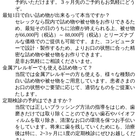
予約いただけます。３ヶ月先のご予約もお気軽にどう
ぞ。
最短1日で白い詰め物が出来るって本当ですか？
セレックなら院内で詰め物や被せ物をお作りできるた
め、最短その日のうちに治療が終えられる上、被せ物
が66,000円（税込）～ 88,000円（税込）とリーズナブ
ルな価格でのご提供も可能です。また、コンピュータ
ーで設計・製作するため、よりお口の状態に合った精
密な詰め物や被せ物をお作りできます。
是非お気軽にご相談くださいませ。
金属アレルギーでも使える詰め物って？
当院では金属アレルギーの方も使える、様々な種類の
白い詰め物や被せ物をご用意しています。患者さまの
お口の状態やご要望に応じて、適切なものをご提案い
たします。
定期検診の予約はできますか？
当院では正しいブラッシング方法の指導をはじめ、歯
磨きだけでは取り除くことのできない歯石やバイオフ
ィルムを取り除き、清潔なお口の環境を保つお手伝い
をしています。将来に歯を残していくためにも、治療
後は特に、2~3ヶ月に1度の定期検診にぜひお越しくだ
さい。